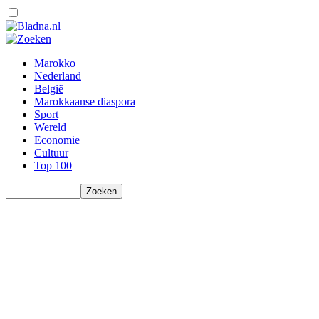
Marokko
Nederland
België
Marokkaanse diaspora
Sport
Wereld
Economie
Cultuur
Top 100