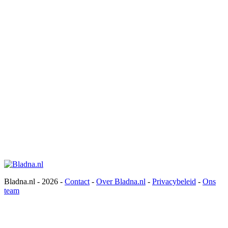
Bladna.nl - 2026 -
Contact
-
Over Bladna.nl
-
Privacybeleid
-
Ons
team