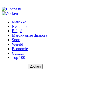
Marokko
Nederland
België
Marokkaanse diaspora
Sport
Wereld
Economie
Cultuur
Top 100