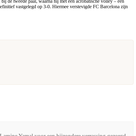
 bij de tweede paal, waarna hij met een acrobatische volley – een
efinitief vastgelegd op 3-0. Hiermee verstevigde FC Barcelona zijn
Lamine Yamal voor een bijzondere verrassing gezorgd.