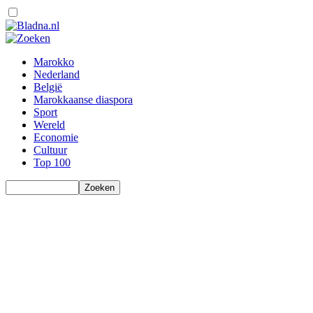
Marokko
Nederland
België
Marokkaanse diaspora
Sport
Wereld
Economie
Cultuur
Top 100