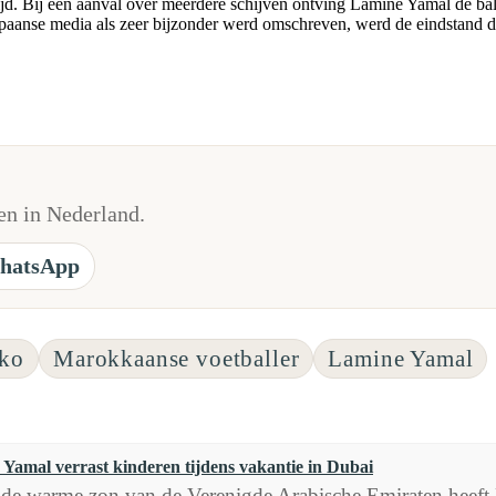
ijd. Bij een aanval over meerdere schijven ontving Lamine Yamal de bal
Spaanse media als zeer bijzonder werd omschreven, werd de eindstand d
n in Nederland.
hatsApp
ko
Marokkaanse voetballer
Lamine Yamal
Yamal verrast kinderen tijdens vakantie in Dubai
de warme zon van de Verenigde Arabische Emiraten heeft 