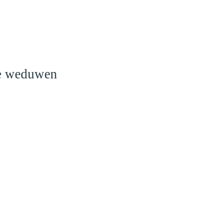
o
le weduwen