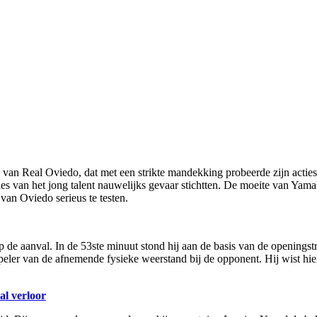
 van Real Oviedo, dat met een strikte mandekking probeerde zijn acties
ies van het jong talent nauwelijks gevaar stichtten. De moeite van Yam
van Oviedo serieus te testen.
de aanval. In de 53ste minuut stond hij aan de basis van de openingstr
lspeler van de afnemende fysieke weerstand bij de opponent. Hij wist h
l verloor