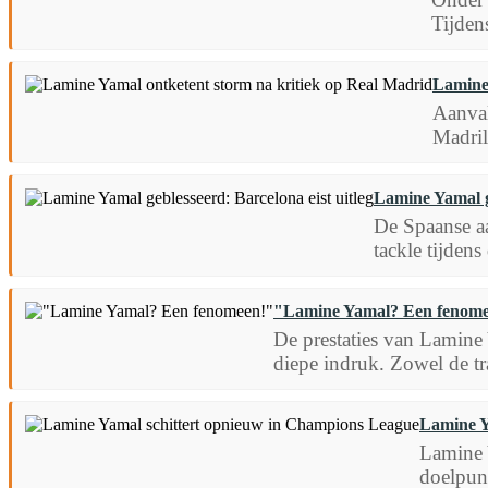
Tijden
Lamine 
Aanval
Madril
Lamine Yamal ge
De Spaanse aa
tackle tijden
"Lamine Yamal? Een fenom
De prestaties van Lamine
diepe indruk. Zowel de tr
Lamine Y
Lamine 
doelpunt