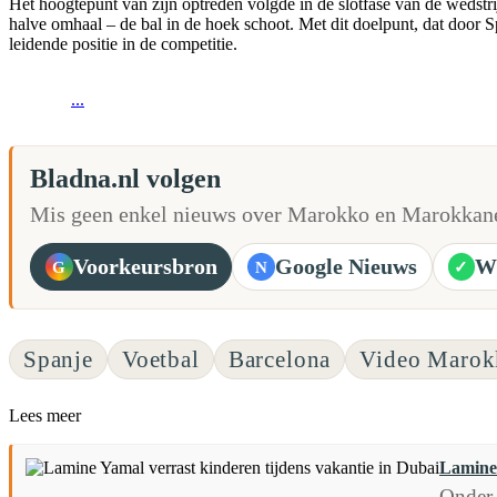
Het hoogtepunt van zijn optreden volgde in de slotfase van de wedstr
halve omhaal – de bal in de hoek schoot. Met dit doelpunt, dat door 
leidende positie in de competitie.
...
Bladna.nl volgen
Mis geen enkel nieuws over Marokko en Marokkane
Voorkeursbron
Google Nieuws
W
G
N
✓
Spanje
Voetbal
Barcelona
Video Marok
Lees meer
Lamine 
Onder 