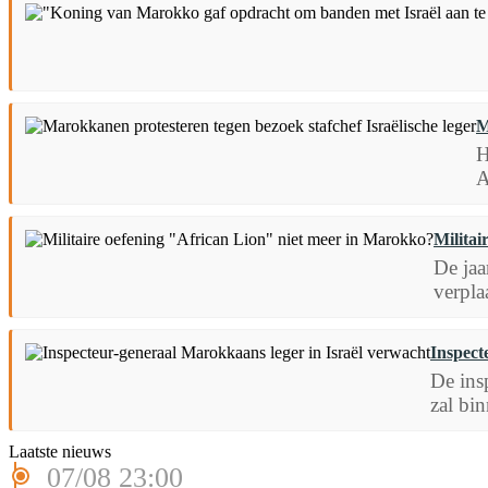
M
H
A
Militai
De jaa
verpla
Inspect
De ins
zal bin
Laatste nieuws
07/08 23:00