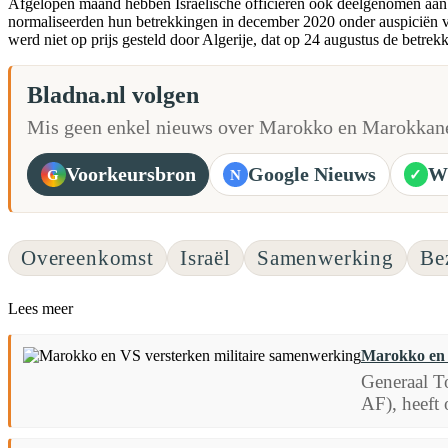
Afgelopen maand hebben Israëlische officieren ook deelgenomen aan 
normaliseerden hun betrekkingen in december 2020 onder auspiciën van
werd niet op prijs gesteld door Algerije, dat op 24 augustus de betr
Bladna.nl volgen
Mis geen enkel nieuws over Marokko en Marokkane
Voorkeursbron
Google Nieuws
W
G
N
✓
Overeenkomst
Israël
Samenwerking
Be
Lees meer
Marokko en 
Generaal T
AF), heeft 