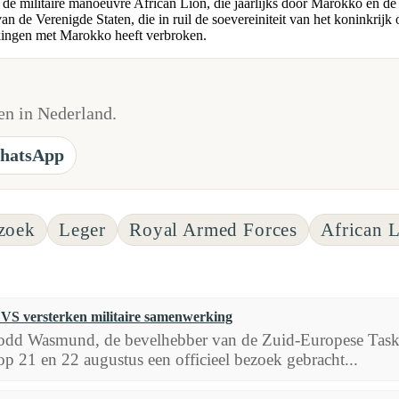
de militaire manoeuvre African Lion, die jaarlijks door Marokko en d
 de Verenigde Staten, die in ruil de soevereiniteit van het koninkrijk
ekkingen met Marokko heeft verbroken.
n in Nederland.
hatsApp
zoek
Leger
Royal Armed Forces
African 
VS versterken militaire samenwerking
odd Wasmund, de bevelhebber van de Zuid-Europese Task 
op 21 en 22 augustus een officieel bezoek gebracht...