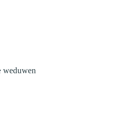
o
le weduwen