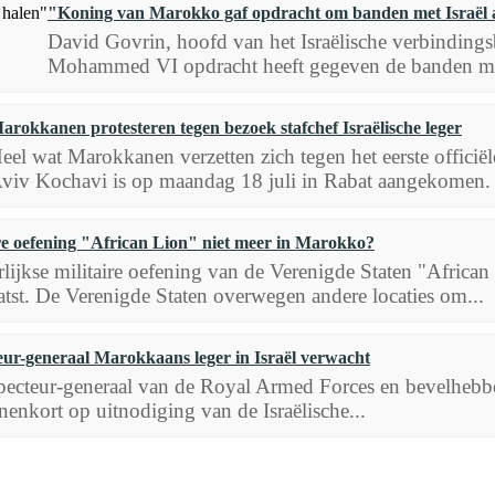
"Koning van Marokko gaf opdracht om banden met Israël a
David Govrin, hoofd van het Israëlische verbinding
Mohammed VI opdracht heeft gegeven de banden met I
arokkanen protesteren tegen bezoek stafchef Israëlische leger
eel wat Marokkanen verzetten zich tegen het eerste officië
viv Kochavi is op maandag 18 juli in Rabat aangekomen.
re oefening "African Lion" niet meer in Marokko?
rlijkse militaire oefening van de Verenigde Staten "Africa
atst. De Verenigde Staten overwegen andere locaties om...
eur-generaal Marokkaans leger in Israël verwacht
pecteur-generaal van de Royal Armed Forces en bevelhebber
nenkort op uitnodiging van de Israëlische...