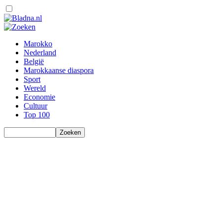
Marokko
Nederland
België
Marokkaanse diaspora
Sport
Wereld
Economie
Cultuur
Top 100