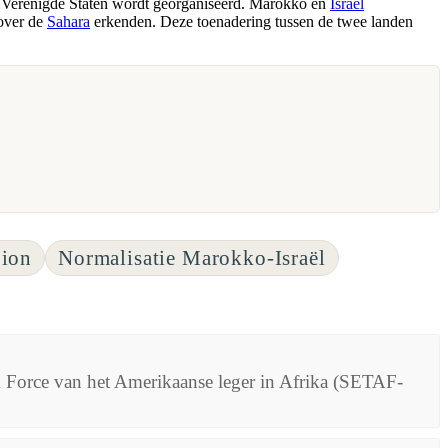
e Verenigde Staten wordt georganiseerd. Marokko en
Israël
 over de
Sahara
erkenden. Deze toenadering tussen de twee landen
Lion
Normalisatie Marokko-Israël
Force van het Amerikaanse leger in Afrika (SETAF-