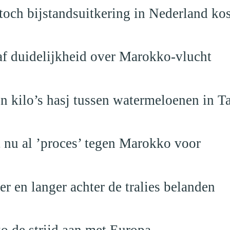
och bijstandsuitkering in Nederland ko
raf duidelijkheid over Marokko-vlucht
 kilo’s hasj tussen watermeloenen in T
t nu al ’proces’ tegen Marokko voor
 en langer achter de tralies belanden
o de strijd aan met Europa