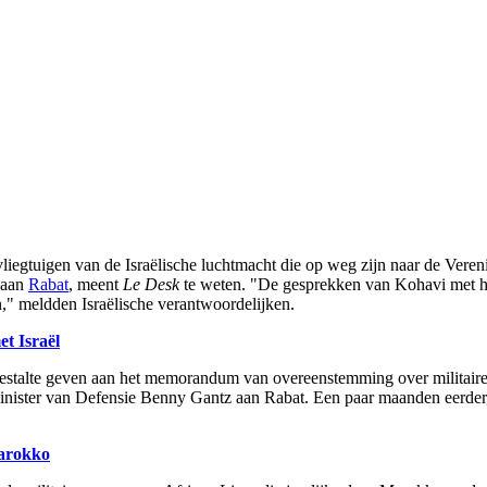
liegtuigen van de Israëlische luchtmacht die op weg zijn naar de Vere
k aan
Rabat
, meent
Le Desk
te weten. "De gesprekken van Kohavi met h
n," meldden Israëlische verantwoordelijken.
t Israël
 gestalte geven aan het memorandum van overeenstemming over militair
 minister van Defensie Benny Gantz aan Rabat. Een paar maanden eerder
Marokko