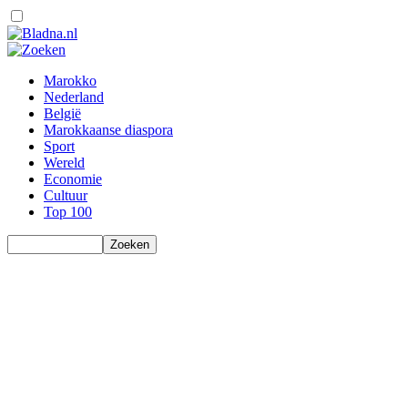
Marokko
Nederland
België
Marokkaanse diaspora
Sport
Wereld
Economie
Cultuur
Top 100