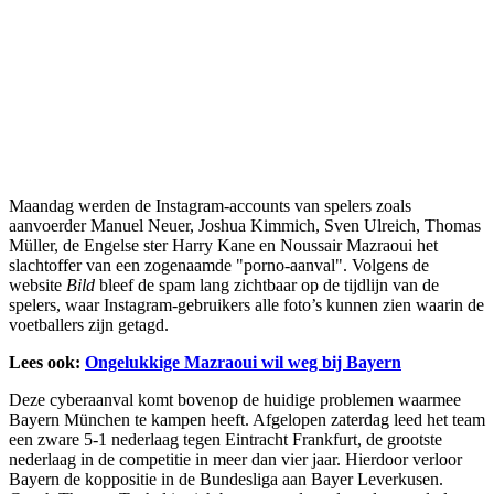
Maandag werden de Instagram-accounts van spelers zoals
aanvoerder Manuel Neuer, Joshua Kimmich, Sven Ulreich, Thomas
Müller, de Engelse ster Harry Kane en Noussair Mazraoui het
slachtoffer van een zogenaamde "porno-aanval". Volgens de
website
Bild
bleef de spam lang zichtbaar op de tijdlijn van de
spelers, waar Instagram-gebruikers alle foto’s kunnen zien waarin de
voetballers zijn getagd.
Lees ook:
Ongelukkige Mazraoui wil weg bij Bayern
Deze cyberaanval komt bovenop de huidige problemen waarmee
Bayern München te kampen heeft. Afgelopen zaterdag leed het team
een zware 5-1 nederlaag tegen Eintracht Frankfurt, de grootste
nederlaag in de competitie in meer dan vier jaar. Hierdoor verloor
Bayern de koppositie in de Bundesliga aan Bayer Leverkusen.