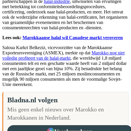
partnerschappen in de
halal-industrie
, uitwisselen van ervaringen
met betrekking tot conformiteitsbeoordelingsprocedures,
certificering, onderzoek naar halal-producten, en meer. Het omvat
ook de wederzijdse erkenning van halal-certificaten, het organiseren
van gezamenlijke evenementen en het beschermen van
consumentenrechten van halal-producten en -diensten.
Lees ook:
Marokkaanse halal wil Canadese markt veroveren
Saloua Karkri Belkeziz, vicevoorzitter van de Marokkaanse
Exporteursvereniging (ASMEX), merkte op dat
Marokko nog niet
volledig profiteert van de halal-markt
, die wereldwijd 1,8 miljard
consumenten telt en een geschatte waarde heeft van 2 miljard dollar
met een jaarlijkse groei van bijna 10%. Zij benadrukte het belang
van de Russische markt, met 25 miljoen moslimconsumenten en
mogelijk 90 miljoen consumenten als men de voormalige Sovjet-
Unie meerekent.
Bladna.nl volgen
Mis geen enkel nieuws over Marokko en
Marokkanen in Nederland.