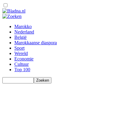
Marokko
Nederland
België
Marokkaanse diaspora
Sport
Wereld
Economie
Cultuur
Top 100