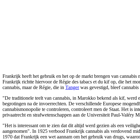
Frankrijk heeft het gebruik en het op de markt brengen van cannabis n
Frankrijk richtte hiervoor de Régie des tabacs et du kif op, die het 
cannabis, maar de Régie, die in
Tanger
was gevestigd, bleef cannabis 
"De traditionele teelt van cannabis, in Marokko bekend als kif, werd
begrotingen na de invoerrechten. De verschillende Europese mogendh
cannabismonopolie te controleren, controleert men de Staat. Het is i
privaatrecht en strafwetenschappen aan de Universiteit Paul-Valéry Mont
"Het is interessant om te zien dat dit altijd werd gezien als een veil
aangenomen". In 1925 verbood Frankrijk cannabis als verdovend midd
1970 dat Frankrijk een wet aannam om het gebruik van drugs, waaronde