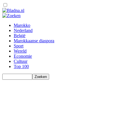
Marokko
Nederland
België
Marokkaanse diaspora
Sport
Wereld
Economie
Cultuur
Top 100