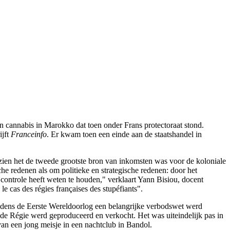
 in cannabis in Marokko dat toen onder Frans protectoraat stond.
ijft
Franceinfo
. Er kwam toen een einde aan de staatshandel in
ezien het de tweede grootste bron van inkomsten was voor de koloniale
 redenen als om politieke en strategische redenen: door het
controle heeft weten te houden," verklaart Yann Bisiou, docent
le cas des régies françaises des stupéfiants".
n tijdens de Eerste Wereldoorlog een belangrijke verbodswet werd
de Régie werd geproduceerd en verkocht. Het was uiteindelijk pas in
van een jong meisje in een nachtclub in Bandol.