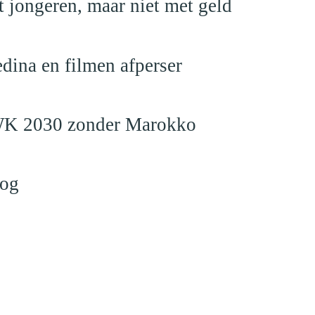
 jongeren, maar niet met geld
edina en filmen afperser
en WK 2030 zonder Marokko
log