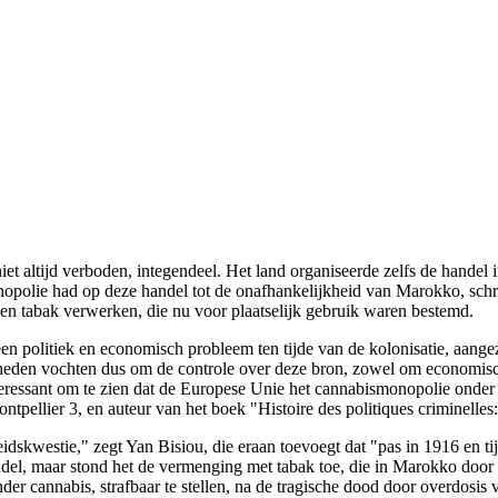
iet altijd verboden, integendeel. Het land organiseerde zelfs de handel
monopolie had op deze handel tot de onafhankelijkheid van Marokko, schr
en tabak verwerken, die nu voor plaatselijk gebruik waren bestemd.
 een politiek en economisch probleem ten tijde van de kolonisatie, aang
eden vochten dus om de controle over deze bron, zowel om economische
nteressant om te zien dat de Europese Unie het cannabismonopolie onder 
pellier 3, en auteur van het boek "Histoire des politiques criminelles: 
igheidskwestie," zegt Yan Bisiou, die eraan toevoegt dat "pas in 1916 e
el, maar stond het de vermenging met tabak toe, die in Marokko door 
r cannabis, strafbaar te stellen, na de tragische dood door overdosis 