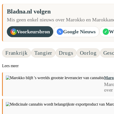
Bladna.nl volgen
Mis geen enkel nieuws over Marokko en Marokkane
Voorkeursbron
Google Nieuws
W
G
N
✓
Frankrijk
Tangier
Drugs
Oorlog
Gesc
Lees meer
Marok
Marok
over