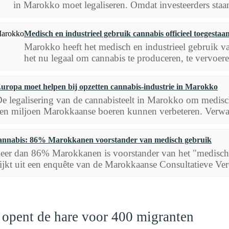
in Marokko moet legaliseren. Omdat investeerders staan 
Medisch en industrieel gebruik cannabis officieel toegesta
Marokko heeft het medisch en industrieel gebruik va
het nu legaal om cannabis te produceren, te vervoeren
uropa moet helpen bij opzetten cannabis-industrie in Marokko
e legalisering van de cannabisteelt in Marokko om medisc
en miljoen Marokkaanse boeren kunnen verbeteren. Verwac
nnabis: 86% Marokkanen voorstander van medisch gebruik
eer dan 86% Marokkanen is voorstander van het "medisch, 
ijkt uit een enquête van de Marokkaanse Consultatieve Ver
 opent de hare voor 400 migranten