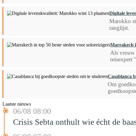
Digitale lev
Marokko sta
ranglijst.
Marrakech in
Als vrouw 
reisexpert 
Casablanca bi
Om goedkoop
goedkoopste 
Laatste nieuws
06/08 08:00
Crisis Sebta onthult wie écht de b