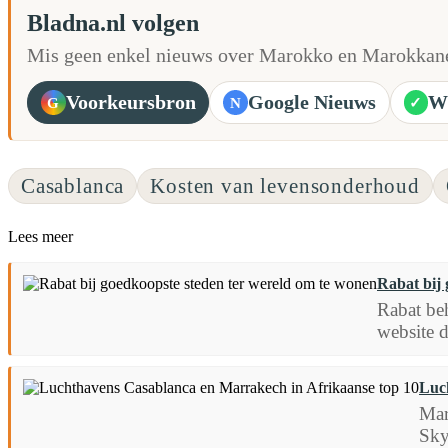
Bladna.nl volgen
Mis geen enkel nieuws over Marokko en Marokkane
Voorkeursbron
Google Nieuws
W
G
N
✓
Casablanca
Kosten van levensonderhoud
Lees meer
Rabat bij 
Rabat beh
website d
Luc
Mar
Sky