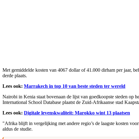
Met gemiddelde kosten van 4067 dollar of 41.000 dirham per jaar, beho
derde plaats.
Lees ook:
Marrakech in top 10 van beste steden ter wereld
Nairobi in Kenia staat bovenaan de lijst van goedkoopste steden op 
International School Database plaatst de Zuid-Afrikaanse stad Kaapsta
Lees ook:
Digitale levenskwaliteit: Marokko wint 13 plaatsen
"Afrika blijft in vergelijking met andere regio’s de laagste kosten vo
aldus de studie.