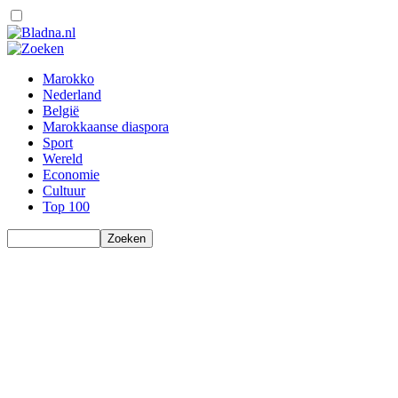
Marokko
Nederland
België
Marokkaanse diaspora
Sport
Wereld
Economie
Cultuur
Top 100