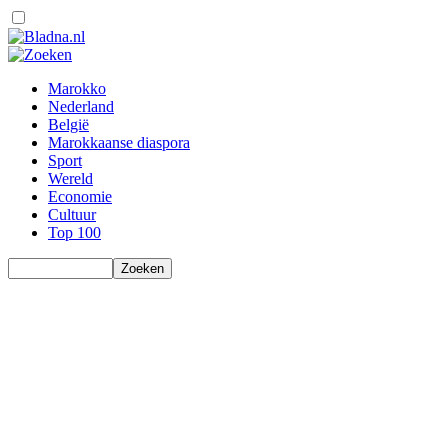
Marokko
Nederland
België
Marokkaanse diaspora
Sport
Wereld
Economie
Cultuur
Top 100