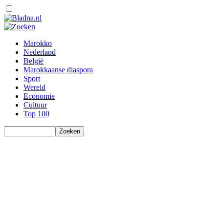
Marokko
Nederland
België
Marokkaanse diaspora
Sport
Wereld
Economie
Cultuur
Top 100