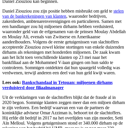
Daniel Ziouziou kan beginnen.
Daniel Ziouziou zou zijn positie hebben misbruikt om geld te
stelen
van de bankrekeningen van klanten
, waaronder bedrijven,
zakenlieden, ambtenarenverenigingen en particulieren. Samen met
een handlanger zou hij miljoenen dirhams hebben verduisterd,
waaronder geld van de erfgenamen van de prinsen Moulay Abdellah
en Moulay Ali, evenals van Zwitserse en Amerikaanse
aandeelhouders. Volgens de eerste getuigenissen van slachtoffers
accepteerde Ziouziou zowel kleine stortingen van enkele duizenden
dirhams als rekeningen met honderden miljoenen. De zaak kwam
aan het licht toen verschillende klanten op 23 mei naar het
bankfiliaal aan de Mohammed V-laan gingen om hun saldo te
controleren. Sommigen ontdekten dat hun spaargeld volledig was
verdwenen, terwijl anderen een deel van hun geld kwijt waren.
Lees ook:
Bankschandaal in Tetouan: miljoenen dirhams
verduisterd door filiaalmanager
Uit de verklaringen van de slachtoffers blijkt dat de fraude al in
2020 begon. Sommige klanten zeggen meer dan een miljoen dirham
te zijn verloren. Een bedrijf waarvan een van de partners de
koninklijke adviseur Omar Azziman is, behoort tot de slachtoffers.
Hij erfde dit bedrijf in 2017 na het overlijden van zijn moeder, Setti
Aïn Melloul. Volgens getuigenissen stond er 340.000 dirham op de