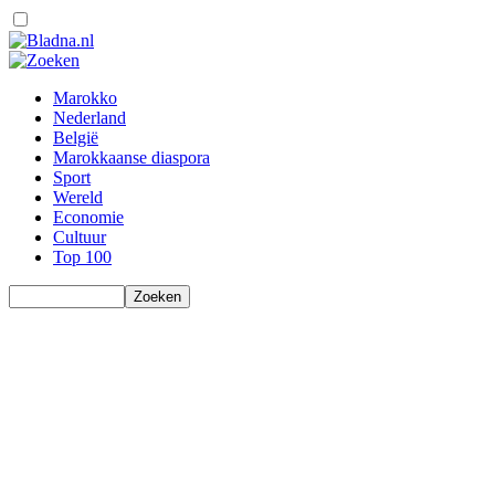
Marokko
Nederland
België
Marokkaanse diaspora
Sport
Wereld
Economie
Cultuur
Top 100