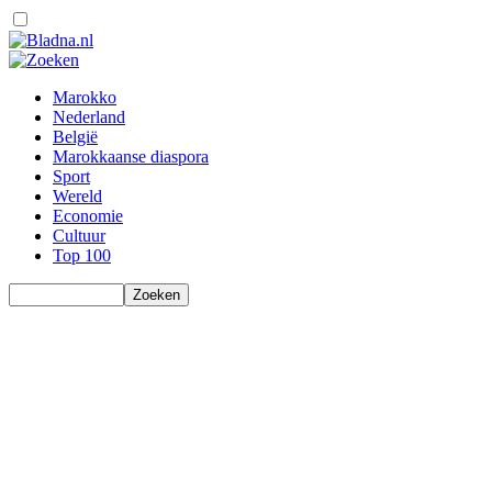
Marokko
Nederland
België
Marokkaanse diaspora
Sport
Wereld
Economie
Cultuur
Top 100