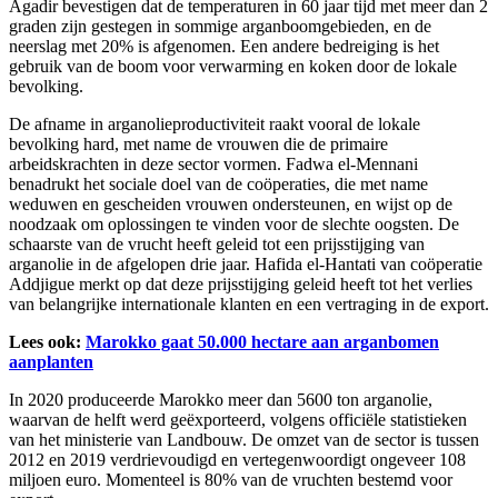
Agadir bevestigen dat de temperaturen in 60 jaar tijd met meer dan 2
graden zijn gestegen in sommige arganboomgebieden, en de
neerslag met 20% is afgenomen. Een andere bedreiging is het
gebruik van de boom voor verwarming en koken door de lokale
bevolking.
De afname in arganolieproductiviteit raakt vooral de lokale
bevolking hard, met name de vrouwen die de primaire
arbeidskrachten in deze sector vormen. Fadwa el-Mennani
benadrukt het sociale doel van de coöperaties, die met name
weduwen en gescheiden vrouwen ondersteunen, en wijst op de
noodzaak om oplossingen te vinden voor de slechte oogsten. De
schaarste van de vrucht heeft geleid tot een prijsstijging van
arganolie in de afgelopen drie jaar. Hafida el-Hantati van coöperatie
Addjigue merkt op dat deze prijsstijging geleid heeft tot het verlies
van belangrijke internationale klanten en een vertraging in de export.
Lees ook:
Marokko gaat 50.000 hectare aan arganbomen
aanplanten
In 2020 produceerde Marokko meer dan 5600 ton arganolie,
waarvan de helft werd geëxporteerd, volgens officiële statistieken
van het ministerie van Landbouw. De omzet van de sector is tussen
2012 en 2019 verdrievoudigd en vertegenwoordigt ongeveer 108
miljoen euro. Momenteel is 80% van de vruchten bestemd voor