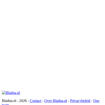
Bladna.nl - 2026 -
Contact
-
Over Bladna.nl
-
Privacybeleid
-
Ons
team