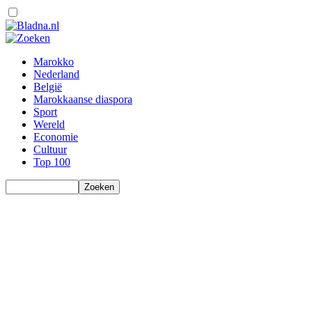
Marokko
Nederland
België
Marokkaanse diaspora
Sport
Wereld
Economie
Cultuur
Top 100