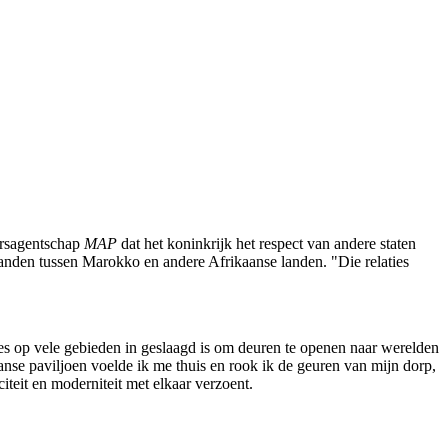
ersagentschap
MAP
dat het koninkrijk het respect van andere staten
banden tussen Marokko en andere Afrikaanse landen. "Die relaties
ies op vele gebieden in geslaagd is om deuren te openen naar werelden
anse paviljoen voelde ik me thuis en rook ik de geuren van mijn dorp,
iteit en moderniteit met elkaar verzoent.