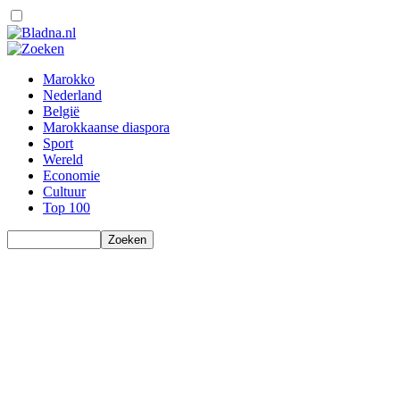
Marokko
Nederland
België
Marokkaanse diaspora
Sport
Wereld
Economie
Cultuur
Top 100