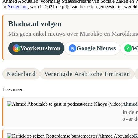
Ahmed Aboutaleb, voormalig Staatssecretaris van Sociale Zaken en 
in
Nederland
, won in 2021 de prijs van beste burgemeester ter werel
Bladna.nl volgen
Mis geen enkel nieuws over Marokko en Marokkane
Voorkeursbron
Google Nieuws
W
G
N
✓
Nederland
Verenigde Arabische Emiraten
Lees meer
Ahmed A
In de 
over d
K