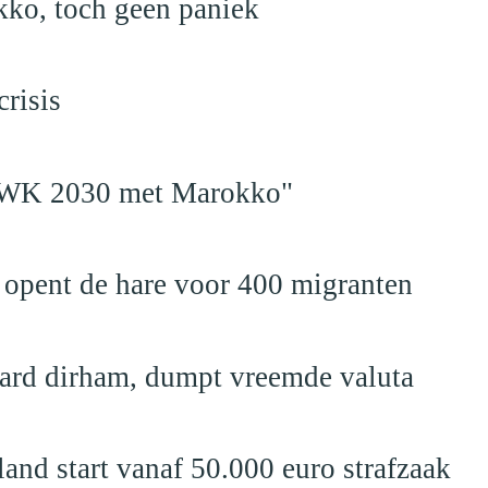
kko, toch geen paniek
risis
en WK 2030 met Marokko"
 opent de hare voor 400 migranten
jard dirham, dumpt vreemde valuta
nd start vanaf 50.000 euro strafzaak