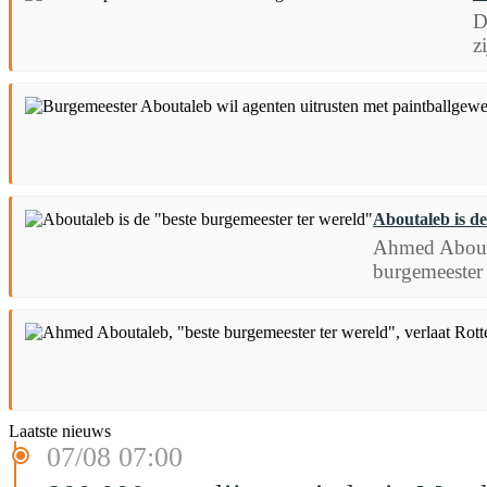
D
z
Aboutaleb is d
Ahmed Aboutal
burgemeester 
Laatste nieuws
07/08 07:00