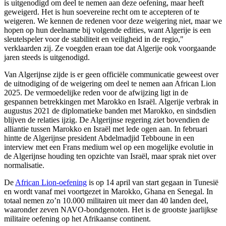
is uitgenodigd om deel te nemen aan deze oefening, maar heeft
geweigerd. Het is hun soevereine recht om te accepteren of te
weigeren. We kennen de redenen voor deze weigering niet, maar we
hopen op hun deelname bij volgende edities, want Algerije is een
sleutelspeler voor de stabiliteit en veiligheid in de regio,"
verklaarden zij. Ze voegden eraan toe dat Algerije ook voorgaande
jaren steeds is uitgenodigd.
Van Algerijnse zijde is er geen officiële communicatie geweest over
de uitnodiging of de weigering om deel te nemen aan African Lion
2025. De vermoedelijke reden voor de afwijzing ligt in de
gespannen betrekkingen met Marokko en Israël. Algerije verbrak in
augustus 2021 de diplomatieke banden met Marokko, en sindsdien
blijven de relaties ijzig. De Algerijnse regering ziet bovendien de
alliantie tussen Marokko en Israël met lede ogen aan. In februari
hintte de Algerijnse president Abdelmadjid Tebboune in een
interview met een Frans medium wel op een mogelijke evolutie in
de Algerijnse houding ten opzichte van Israël, maar sprak niet over
normalisatie.
De
African Lion-oefening
is op 14 april van start gegaan in Tunesië
en wordt vanaf mei voortgezet in Marokko, Ghana en Senegal. In
totaal nemen zo’n 10.000 militairen uit meer dan 40 landen deel,
waaronder zeven NAVO-bondgenoten. Het is de grootste jaarlijkse
militaire oefening op het Afrikaanse continent.