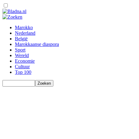
Marokko
Nederland
België
Marokkaanse diaspora
Sport
Wereld
Economie
Cultuur
Top 100