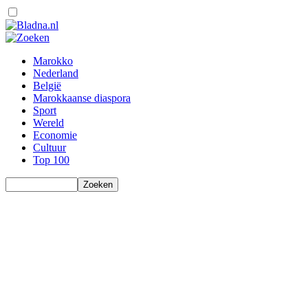
Marokko
Nederland
België
Marokkaanse diaspora
Sport
Wereld
Economie
Cultuur
Top 100