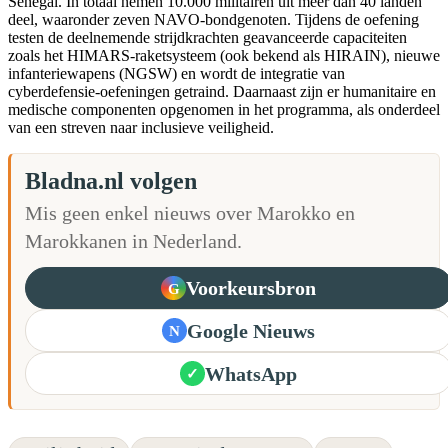
Senegal. In totaal nemen 10.000 militairen uit meer dan 40 landen
deel, waaronder zeven NAVO-bondgenoten. Tijdens de oefening
testen de deelnemende strijdkrachten geavanceerde capaciteiten
zoals het HIMARS-raketsysteem (ook bekend als HIRAIN), nieuwe
infanteriewapens (NGSW) en wordt de integratie van
cyberdefensie-oefeningen getraind. Daarnaast zijn er humanitaire en
medische componenten opgenomen in het programma, als onderdeel
van een streven naar inclusieve veiligheid.
Bladna.nl volgen
Mis geen enkel nieuws over Marokko en
Marokkanen in Nederland.
Voorkeursbron
G
Google Nieuws
N
WhatsApp
✓