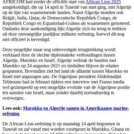
AFRICOM had eerder de officiële start van
African Lion 2025
aangekondigd, die op 14 april in Tunesië van start ging, met Algerije
op de lijst van waarnemende landen. Naast Algerije stonden ook
België, India, Qatar, de Democratische Republiek Congo, de
Republiek Congo en Equatoriaal-Guinea als waarnemers genoteerd.
Ondanks deze aankondiging lijkt Algerije zich nu terug te trekken
uit deze omvangrijke jaarlijkse militaire oefening, hoewel dit nog
niet officieel is bevestigd.
Deze mogelijke maar nog onbevestigde terugtrekking wordt
verklaard door de slechte diplomatieke verhoudingen tussen
Algerije, Marokko en Israël. Algerije verbrak de banden met
Marokko op 24 augustus 2021 en sindsdien blijven de relaties
gespannen. Bovendien ziet het land de alliantie tussen Marokko en
Israël met argusogen aan. De Algerijnse president Abdelmadjid
Tebboune had in februari tijdens een interview met Franse media
wel gezinspeeld op een mogelijke evolutie van de Algerijnse positie
ten aanzien van Israël, maar zonder daarbij normalisering te
overwegen.
Lees ook:
Marokko en Algerije samen in Amerikaanse marine-
oefening
De African Lion-oefening is op maandag 14 april begonnen in
Tunesië en zal vanaf mei worden voortgezet in Marokko, Ghana en