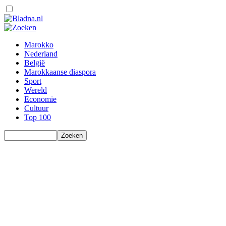
Marokko
Nederland
België
Marokkaanse diaspora
Sport
Wereld
Economie
Cultuur
Top 100