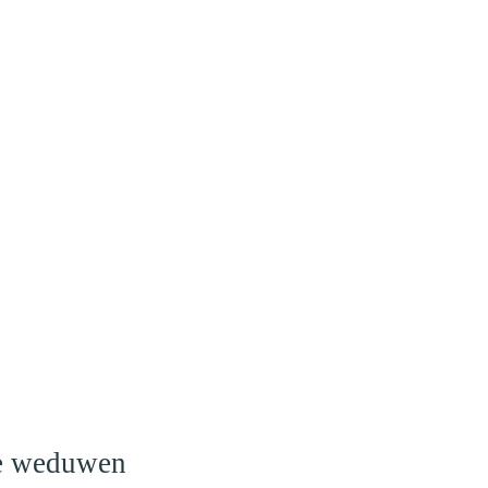
o
le weduwen