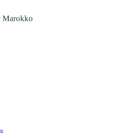
ar Marokko
am