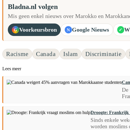
Bladna.nl volgen
Mis geen enkel nieuws over Marokko en Marokkane
Voorkeursbron
Google Nieuws
W
G
N
✓
Racisme
Canada
Islam
Discriminatie
Lees meer
Can
De 
Fra
Droogte: Frankrijk
Sinds enkele weke
worden moslims o