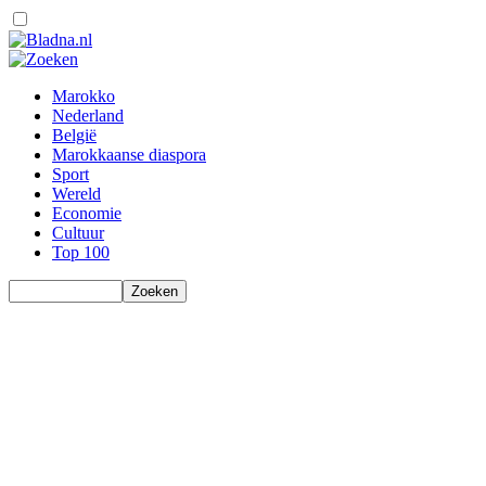
Marokko
Nederland
België
Marokkaanse diaspora
Sport
Wereld
Economie
Cultuur
Top 100