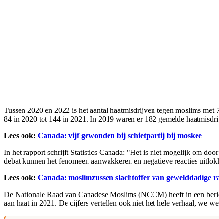
Tussen 2020 en 2022 is het aantal haatmisdrijven tegen moslims met 71
84 in 2020 tot 144 in 2021. In 2019 waren er 182 gemelde haatmisdrij
Lees ook:
Canada: vijf gewonden bij schietpartij bij moskee
In het rapport schrijft Statistics Canada: "Het is niet mogelijk om do
debat kunnen het fenomeen aanwakkeren en negatieve reacties uitlokk
Lees ook:
Canada: moslimzussen slachtoffer van gewelddadige ra
De Nationale Raad van Canadese Moslims (NCCM) heeft in een bericht
aan haat in 2021. De cijfers vertellen ook niet het hele verhaal, we wet