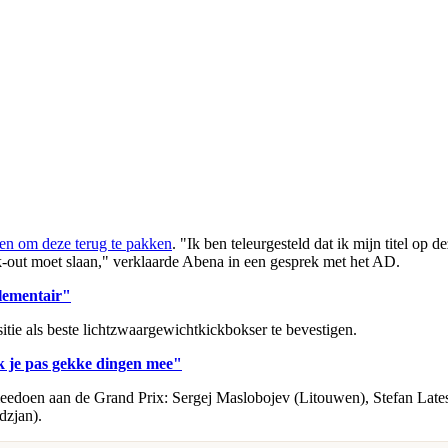
en om deze terug te pakken
. "Ik ben teleurgesteld dat ik mijn titel op
ck-out moet slaan," verklaarde Abena in een gesprek met het AD.
lementair"
sitie als beste lichtzwaargewichtkickbokser te bevestigen.
k je pas gekke dingen mee"
meedoen aan de Grand Prix: Sergej Maslobojev (Litouwen), Stefan Lat
dzjan).