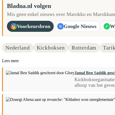
Bladna.nl volgen
Mis geen enkel nieuws over Marokko en Marokkane
Voorkeursbron
Google Nieuws
W
G
N
✓
Nederland
Kickboksen
Rotterdam
Tari
Lees meer
Jamal Ben Saddik gesc
Kickboksorganisatie
afloop van het gevec