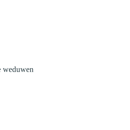
o
le weduwen