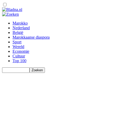
Marokko
Nederland
België
Marokkaanse diaspora
Sport
Wereld
Economie
Cultuur
Top 100