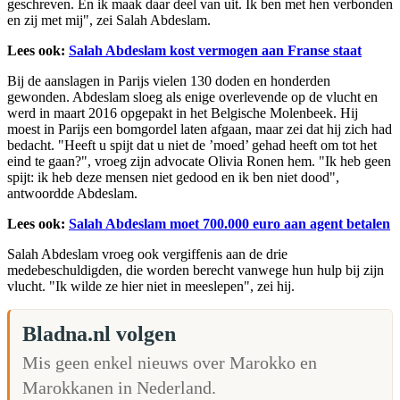
geschreven. En ik maak daar deel van uit. Ik ben met hen verbonden
en zij met mij", zei Salah Abdeslam.
Lees ook:
Salah Abdeslam kost vermogen aan Franse staat
Bij de aanslagen in Parijs vielen 130 doden en honderden
gewonden. Abdeslam sloeg als enige overlevende op de vlucht en
werd in maart 2016 opgepakt in het Belgische Molenbeek. Hij
moest in Parijs een bomgordel laten afgaan, maar zei dat hij zich had
bedacht. "Heeft u spijt dat u niet de ’moed’ gehad heeft om tot het
eind te gaan?", vroeg zijn advocate Olivia Ronen hem. "Ik heb geen
spijt: ik heb deze mensen niet gedood en ik ben niet dood",
antwoordde Abdeslam.
Lees ook:
Salah Abdeslam moet 700.000 euro aan agent betalen
Salah Abdeslam vroeg ook vergiffenis aan de drie
medebeschuldigden, die worden berecht vanwege hun hulp bij zijn
vlucht. "Ik wilde ze hier niet in meeslepen", zei hij.
Bladna.nl volgen
Mis geen enkel nieuws over Marokko en
Marokkanen in Nederland.