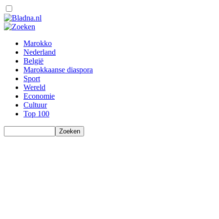
Marokko
Nederland
België
Marokkaanse diaspora
Sport
Wereld
Economie
Cultuur
Top 100