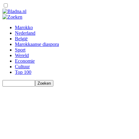
Marokko
Nederland
België
Marokkaanse diaspora
Sport
Wereld
Economie
Cultuur
Top 100