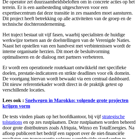
De operator zet duurzaamheidsbeloften om in concrete acties op het
terrein. Er is een aanbesteding uitgeschreven voor een
expertisecentrum dat deze transitie in zes maanden moet aansturen.
Dit project heeft betrekking op alle activiteiten van de groep en de
technische dochteronderneming.
Het traject bestaat uit vijf fasen, waarbij specialisten de huidige
werkwijze toetsen aan de doelstellingen van de Verenigde Naties.
Naast het opstellen van een handvest met verbintenissen wordt de
interne organisatie herzien. Dit moet de besluitvorming
optimaliseren en de dialoog met partners verbeteren.
Er wordt een operationele routekaart ontwikkeld met specifieke
doelen, prestatie-indicatoren en strikte deadlines voor elk domein.
De voortgang hiervan wordt bewaakt via een centraal dashboard.
Dit nieuw referentiekader wordt direct in de praktijk getest op
verschillende locaties.
Lees ook :
Snelwegen in Marokko: volgende grote projecten
krijgen vorm
De tests vinden plaats op het hoofdkantoor, bij vijf
strategische
tolstations
en op zes rustplaatsen. Deze rustplaatsen worden beheerd
door grote distributeurs zoals Afriquia, Winxo en TotalEnergies. Na
afloop publiceert het bedrijf een rapport over de niet-financiële
resultaten om transparantie volgens wereldwijde standaarden te