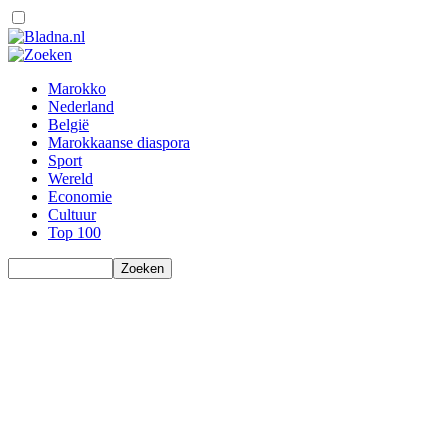
Marokko
Nederland
België
Marokkaanse diaspora
Sport
Wereld
Economie
Cultuur
Top 100