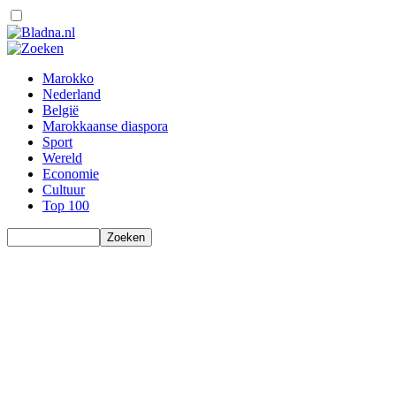
Marokko
Nederland
België
Marokkaanse diaspora
Sport
Wereld
Economie
Cultuur
Top 100