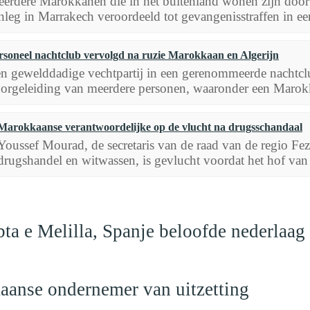
erdere Marokkanen die in het buitenland wonen zijn door 
nleg in Marrakech veroordeeld tot gevangenisstraffen in een
rsoneel nachtclub vervolgd na ruzie Marokkaan en Algerijn
n gewelddadige vechtpartij in een gerenommeerde nachtclu
orgeleiding van meerdere personen, waaronder een Marokk
Marokkaanse verantwoordelijke op de vlucht na drugsschandaal
Youssef Mourad, de secretaris van de raad van de regio Fe
drugshandel en witwassen, is gevlucht voordat het hof van
ta e Melilla, Spanje beloofde nederlaag
anse ondernemer van uitzetting