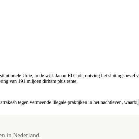
utionele Unie, in de wijk Janan El Cadi, ontving het sluitingsbevel va
ering van 191 miljoen dirham plus rente.
 Marrakesh tegen vermeende illegale praktijken in het nachtleven, waarb
n in Nederland.