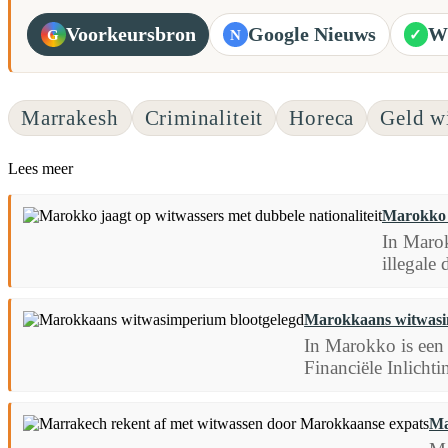
Voorkeursbron
Google Nieuws
W
G
N
✓
Marrakesh
Criminaliteit
Horeca
Geld w
Lees meer
Marokko j
In Marok
illegale
Marokkaans witwasi
In Marokko is een 
Financiële Inlichti
Ma