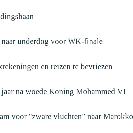
ndingsbaan
t naar underdog voor WK-finale
krekeningen en reizen te bevriezen
19 jaar na woede Koning Mohammed VI
dam voor "zware vluchten" naar Marokk