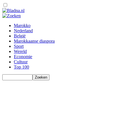
Marokko
Nederland
België
Marokkaanse diaspora
Sport
Wereld
Economie
Cultuur
Top 100