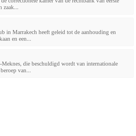
de correctionele kamer van de rechtbank van eerste
 zaak...
b in Marrakech heeft geleid tot de aanhouding en
aan en een...
z-Meknes, die beschuldigd wordt van internationale
 beroep van...