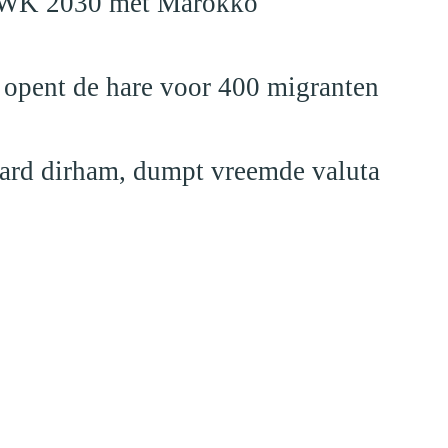
en WK 2030 met Marokko"
 opent de hare voor 400 migranten
jard dirham, dumpt vreemde valuta