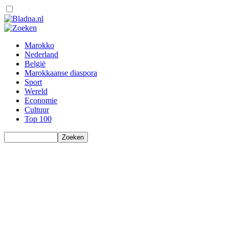
Marokko
Nederland
België
Marokkaanse diaspora
Sport
Wereld
Economie
Cultuur
Top 100