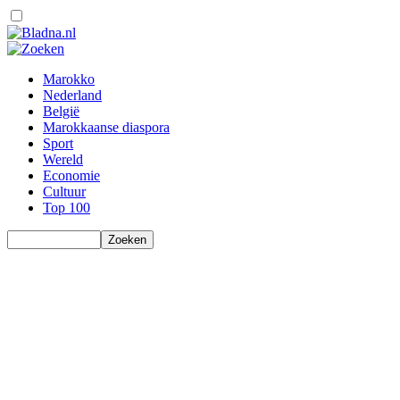
Marokko
Nederland
België
Marokkaanse diaspora
Sport
Wereld
Economie
Cultuur
Top 100