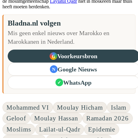
de moslimgemeenschap
Laylatul Qadr
niet in moskeeën maar thuis
heeft moeten herdenken.
Bladna.nl volgen
Mis geen enkel nieuws over Marokko en
Marokkanen in Nederland.
Voorkeursbron
G
Google Nieuws
N
WhatsApp
✓
Mohammed VI
Moulay Hicham
Islam
Geloof
Moulay Hassan
Ramadan 2026
Moslims
Lailat-ul-Qadr
Epidemie