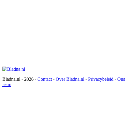
Bladna.nl - 2026 -
Contact
-
Over Bladna.nl
-
Privacybeleid
-
Ons
team