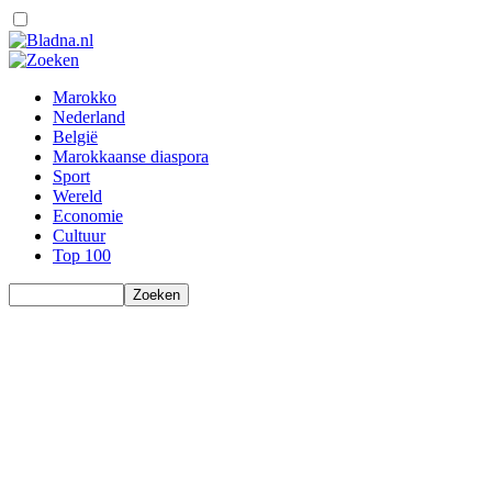
Marokko
Nederland
België
Marokkaanse diaspora
Sport
Wereld
Economie
Cultuur
Top 100