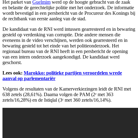
Het parket van
Guelmim
werd op de hoogte gebracht van de zaak
en belastte de gerechtelijke politie met het onderzoek. De informatie
wordt bevestigd in een persbericht van de Procureur des Konings bij
de rechtbank van eerste aanleg van de stad.
De kandidaat van de RNI werd intussen gearresteerd en in bewaring
gesteld op verdenking van corruptie. Drie andere mensen die
eveneens in de video verschijnen, werden ook gearresteerd en in
bewaring gesteld tot het einde van het politieonderzoek. Het
regionaal bureau van de RNI heeft in een persbericht de opening
van een intern onderzoek aangekondigd. De kandidaat werd
geschorst.
Lees ook:
Marokko: politieke partijen veroordelen wrede
aanval op parlementariër
Volgens de resultaten van de Kamerverkiezingen leidt de RNI met
638 zetels (28,61%). Daarna volgen de PAM (2ᵉ met 363
zetels/16,28%) en de Istiqlal (3ᵉ met 360 zetels/16,14%).