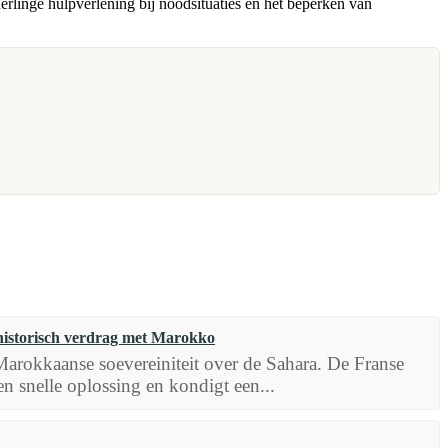
rlinge hulpverlening bij noodsituaties en het beperken van
 historisch verdrag met Marokko
 Marokkaanse soevereiniteit over de Sahara. De Franse
n snelle oplossing en kondigt een...