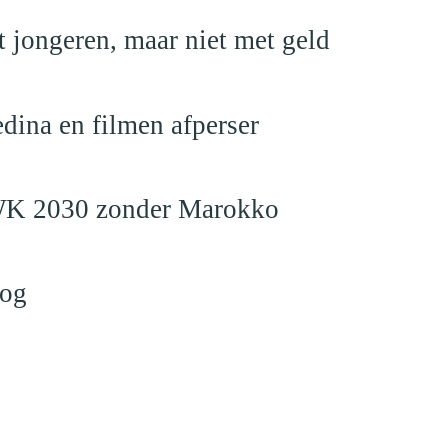
 jongeren, maar niet met geld
edina en filmen afperser
en WK 2030 zonder Marokko
log