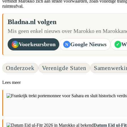
verbindt Marokko zich aan strikte voorwaarden, zoals volledige trans
ruimteafval.
Bladna.nl volgen
Mis geen enkel nieuws over Marokko en Marokkane
Voorkeursbron
Google Nieuws
W
G
N
✓
Onderzoek
Verenigde Staten
Samenwerki
Lees meer
Datum Eid ul-Fit