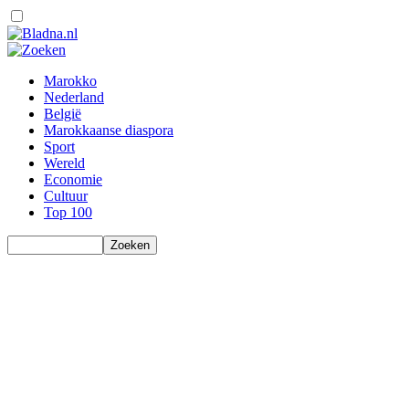
Marokko
Nederland
België
Marokkaanse diaspora
Sport
Wereld
Economie
Cultuur
Top 100