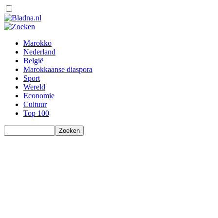
Marokko
Nederland
België
Marokkaanse diaspora
Sport
Wereld
Economie
Cultuur
Top 100