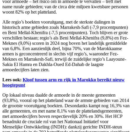
voor armoede – het risico om in armoede te vervallen – treft met
name rurale gebieden; van de circa drie miljoen kwetsbare personen
woont 82% op het platteland.
Alle regio’s boekten vooruitgang, met de sterkste dalingen in
historisch arme gebieden zoals Marrakesh-Safi (-7,9 procentpunten)
en Beni Mellal-Khenifra (-7,5 procentpunten). Toch blijven er grote
verschillen bestaan; regio’s als Beni Mellal-Khenifra (9,8%) en Fez-
Meknes (9,0%) scoren in 2024 nog boven het landelijk gemiddelde
van 6,8%. Een aanzienlijk deel, bijna 70%, van de Marokkaanse
armen is geconcentreerd in slechts vijf regio’s, waaronder Fez-
Meknes en Marrakesh-Safi, terwijl de zuidelijke regio’s Laayoune-
Sakia El Hamra en Dakhla-Oued Ed-Dahab de laagste
armoedecijfers laten zien.
Lees ook:
Kloof tussen arm en rijk in Marokko bereikt nieuw
hoogtepunt
Op lokaal niveau daalde de armoede in de meeste gemeenten
(93,8%), vooral op het platteland waar de armste gebieden van 2014
de grootste vooruitgang boekten. Desondanks kampt nog 16,3% van
alle gemeenten, en met name 8,1% van de plattelandsgemeenten,
met armoedecijfers boven respectievelijk 20% en 30%. Het HCP
benadrukt de cruciale rol van het Nationaal Initiatief voor
Menselijke Ontwikkeling (INDH): dankzij gerichte INDH-steun