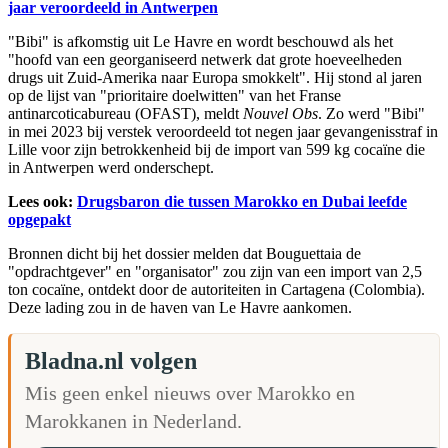
jaar veroordeeld in Antwerpen
"Bibi" is afkomstig uit Le Havre en wordt beschouwd als het
"hoofd van een georganiseerd netwerk dat grote hoeveelheden
drugs uit Zuid-Amerika naar Europa smokkelt". Hij stond al jaren
op de lijst van "prioritaire doelwitten" van het Franse
antinarcoticabureau (OFAST), meldt
Nouvel Obs
. Zo werd "Bibi"
in mei 2023 bij verstek veroordeeld tot negen jaar gevangenisstraf in
Lille voor zijn betrokkenheid bij de import van 599 kg cocaïne die
in Antwerpen werd onderschept.
Lees ook:
Drugsbaron die tussen Marokko en Dubai leefde
opgepakt
Bronnen dicht bij het dossier melden dat Bouguettaia de
"opdrachtgever" en "organisator" zou zijn van een import van 2,5
ton cocaïne, ontdekt door de autoriteiten in Cartagena (Colombia).
Deze lading zou in de haven van Le Havre aankomen.
Bladna.nl volgen
Mis geen enkel nieuws over Marokko en
Marokkanen in Nederland.