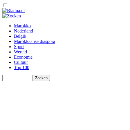
Marokko
Nederland
België
Marokkaanse diaspora
Sport
Wereld
Economie
Cultuur
Top 100