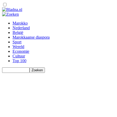
Marokko
Nederland
België
Marokkaanse diaspora
Sport
Wereld
Economie
Cultuur
Top 100