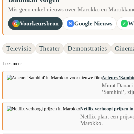
Mis geen enkel nieuws over Marokko en Marokkane
Voorkeursbron
Google Nieuws
W
G
N
✓
Televisie
Theater
Demonstraties
Cinem
Lees meer
Acteurs ’Samhin
Murat Danaci e
’Samhini’, zi
Netflix verhoogt prijzen 
Netflix plant een prijs
Marokko.