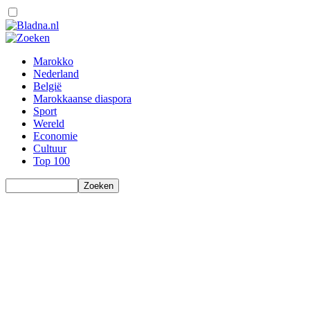
Marokko
Nederland
België
Marokkaanse diaspora
Sport
Wereld
Economie
Cultuur
Top 100