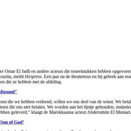
jver Omar El Jadli en andere acteurs die toneelstukken hebben opgevoe
Bourita, meldt
Hespress
. Een jaar na de theatertour en bij gebrek aan re
en die ze hebben met de afdeling.
Mossoul"
ienst die we hebben verleend, willen we ons deel van de winst. We betal
mensen die ons niet betalen. We worden aan het lijntje gehouden, ondan
hebben geleverd," klaagt de Marokkaanse acteur Abderrahim El Meniari
’Son of God’