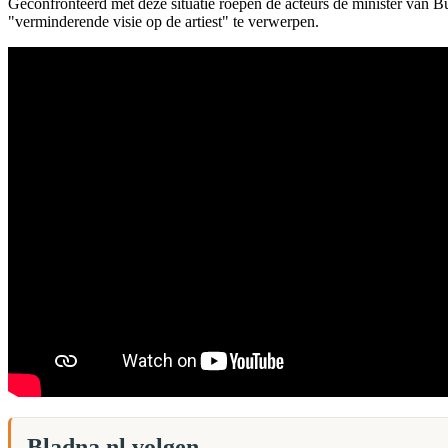
Geconfronteerd met deze situatie roepen de acteurs de minister van Bu
"verminderende visie op de artiest" te verwerpen.
Bladna.nl volgen