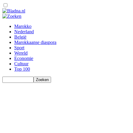
Marokko
Nederland
België
Marokkaanse diaspora
Sport
Wereld
Economie
Cultuur
Top 100