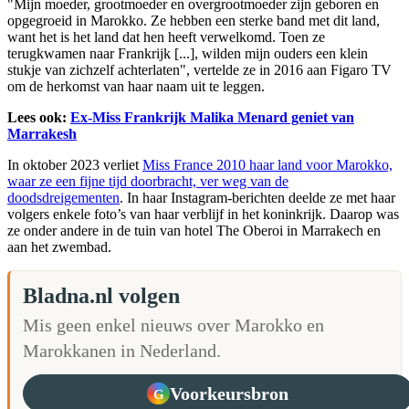
"Mijn moeder, grootmoeder en overgrootmoeder zijn geboren en
opgegroeid in Marokko. Ze hebben een sterke band met dit land,
want het is het land dat hen heeft verwelkomd. Toen ze
terugkwamen naar Frankrijk [...], wilden mijn ouders een klein
stukje van zichzelf achterlaten", vertelde ze in 2016 aan Figaro TV
om de herkomst van haar naam uit te leggen.
Lees ook:
Ex-Miss Frankrijk Malika Menard geniet van
Marrakesh
In oktober 2023 verliet
Miss France 2010 haar land voor Marokko,
waar ze een fijne tijd doorbracht, ver weg van de
doodsdreigementen
. In haar Instagram-berichten deelde ze met haar
volgers enkele foto’s van haar verblijf in het koninkrijk. Daarop was
ze onder andere in de tuin van hotel The Oberoi in Marrakech en
aan het zwembad.
Bladna.nl volgen
Mis geen enkel nieuws over Marokko en
Marokkanen in Nederland.
Voorkeursbron
G