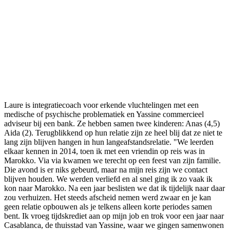
Laure is integratiecoach voor erkende vluchtelingen met een
medische of psychische problematiek en Yassine commercieel
adviseur bij een bank. Ze hebben samen twee kinderen: Anas (4,5)
Aida (2). Terugblikkend op hun relatie zijn ze heel blij dat ze niet te
lang zijn blijven hangen in hun langeafstandsrelatie. "We leerden
elkaar kennen in 2014, toen ik met een vriendin op reis was in
Marokko. Via via kwamen we terecht op een feest van zijn familie.
Die avond is er niks gebeurd, maar na mijn reis zijn we contact
blijven houden. We werden verliefd en al snel ging ik zo vaak ik
kon naar Marokko. Na een jaar beslisten we dat ik tijdelijk naar daar
zou verhuizen. Het steeds afscheid nemen werd zwaar en je kan
geen relatie opbouwen als je telkens alleen korte periodes samen
bent. Ik vroeg tijdskrediet aan op mijn job en trok voor een jaar naar
Casablanca, de thuisstad van Yassine, waar we gingen samenwonen