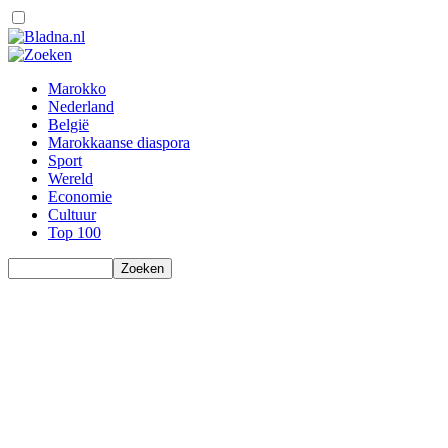
Marokko
Nederland
België
Marokkaanse diaspora
Sport
Wereld
Economie
Cultuur
Top 100