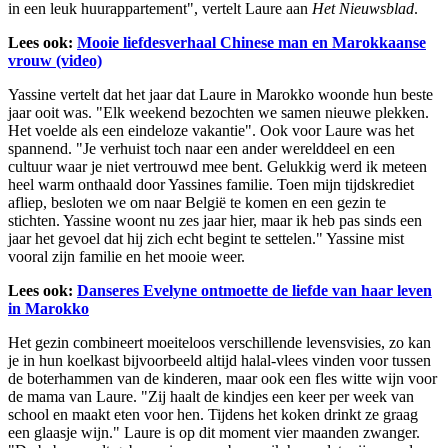
in een leuk huurappartement", vertelt Laure aan
Het Nieuwsblad
.
Lees ook:
Mooie liefdesverhaal Chinese man en Marokkaanse
vrouw (video)
Yassine vertelt dat het jaar dat Laure in Marokko woonde hun beste
jaar ooit was. "Elk weekend bezochten we samen nieuwe plekken.
Het voelde als een eindeloze vakantie". Ook voor Laure was het
spannend. "Je verhuist toch naar een ander werelddeel en een
cultuur waar je niet vertrouwd mee bent. Gelukkig werd ik meteen
heel warm onthaald door Yassines familie. Toen mijn tijdskrediet
afliep, besloten we om naar België te komen en een gezin te
stichten. Yassine woont nu zes jaar hier, maar ik heb pas sinds een
jaar het gevoel dat hij zich echt begint te settelen." Yassine mist
vooral zijn familie en het mooie weer.
Lees ook:
Danseres Evelyne ontmoette de liefde van haar leven
in Marokko
Het gezin combineert moeiteloos verschillende levensvisies, zo kan
je in hun koelkast bijvoorbeeld altijd halal-vlees vinden voor tussen
de boterhammen van de kinderen, maar ook een fles witte wijn voor
de mama van Laure. "Zij haalt de kindjes een keer per week van
school en maakt eten voor hen. Tijdens het koken drinkt ze graag
een glaasje wijn." Laure is op dit moment vier maanden zwanger.