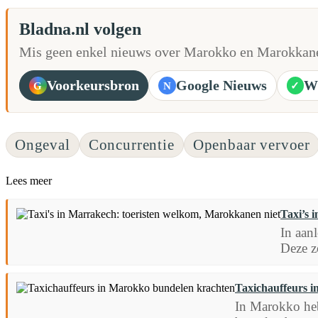
Bladna.nl volgen
Mis geen enkel nieuws over Marokko en Marokkane
Voorkeursbron
Google Nieuws
W
G
N
✓
Ongeval
Concurrentie
Openbaar vervoer
Lees meer
Taxi’s 
In aan
Deze z
Taxichauffeurs 
In Marokko hebb