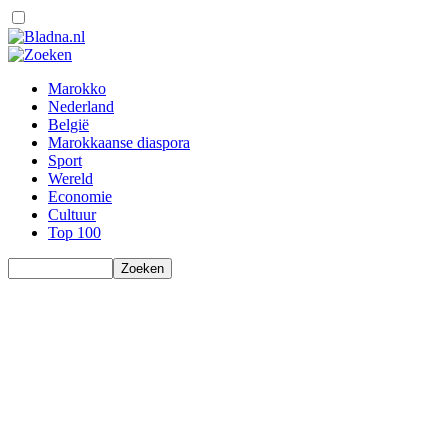
Marokko
Nederland
België
Marokkaanse diaspora
Sport
Wereld
Economie
Cultuur
Top 100