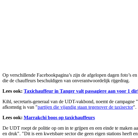
Op verschillende Facebookpagina’s zijn de afgelopen dagen foto’s en vi
die de chauffeurs beschuldigen van onverantwoordelijk rijgedrag.
Lees ook:
Taxichauffeur in Tanger valt passagiere aan voor 1 di
Kihl, secretaris-generaal van de UDT-vakbond, noemt de campagne "on
afkomstig is van "
partijen die vijandig staan tegenover de taxisector
".
Lees ook:
Marrakchi boos op taxichauffeurs
De UDT roept de politie op om in te grijpen en een einde te maken a
en druk". "Dit is een kwetsbare sector die geen eigen stations heeft 