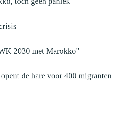
kko, toch geen paniek
risis
en WK 2030 met Marokko"
 opent de hare voor 400 migranten