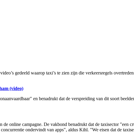
deo’s gedeeld waarop taxi’s te zien zijn die verkeersregels overtreden.
rham (video)
aanvaardbaar" en benadrukt dat de verspreiding van dit soort beelden
an de online campagne. De vakbond benadrukt dat de taxisector "een cr
en concurrentie ondervindt van apps", aldus Kihl. "We eisen dat de taxis