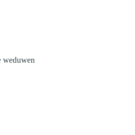
o
le weduwen