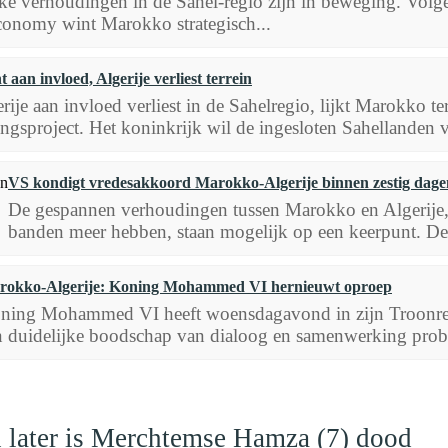
ke verhoudingen in de Sahel-regio zijn in beweging. Volgen
conomy wint Marokko strategisch...
aan invloed, Algerije verliest terrein
rije aan invloed verliest in de Sahelregio, lijkt Marokko t
gsproject. Het koninkrijk wil de ingesloten Sahellanden vi
VS kondigt vredesakkoord Marokko-Algerije binnen zestig dage
De gespannen verhoudingen tussen Marokko en Algerije, 
banden meer hebben, staan mogelijk op een keerpunt. De 
rokko-Algerije: Koning Mohammed VI hernieuwt oproep
ning Mohammed VI heeft woensdagavond in zijn Troonred
n duidelijke boodschap van dialoog en samenwerking probee
en later is Merchtemse Hamza (7) dood