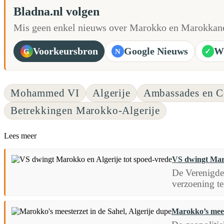
Bladna.nl volgen
Mis geen enkel nieuws over Marokko en Marokkane
Voorkeursbron
Google Nieuws
W
G
N
✓
Mohammed VI
Algerije
Ambassades en C
Betrekkingen Marokko-Algerije
Lees meer
VS dwingt Maro
De Verenigde
verzoening te
Marokko’s meest