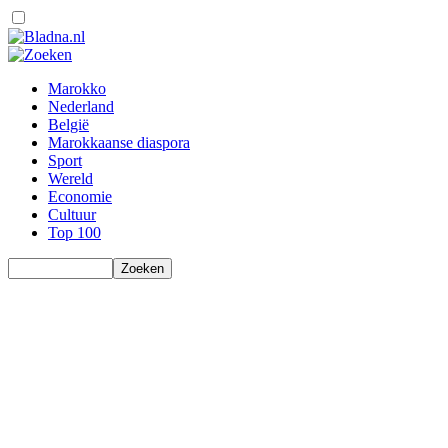
Marokko
Nederland
België
Marokkaanse diaspora
Sport
Wereld
Economie
Cultuur
Top 100