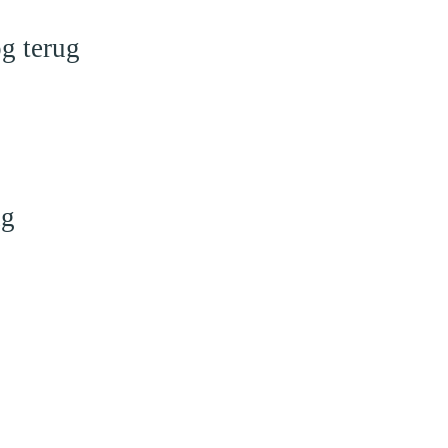
g terug
ng