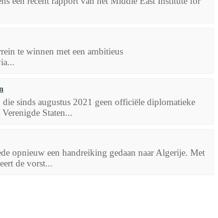
s een recent rapport van het Middle East Institute for
errein te winnen met een ambitieus
a...
n
die sinds augustus 2021 geen officiële diplomatieke
Verenigde Staten...
e opnieuw een handreiking gedaan naar Algerije. Met
rt de vorst...