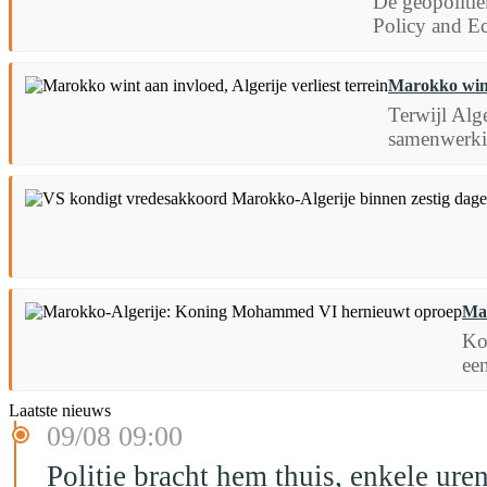
De geopolitie
Policy and E
Marokko wint 
Terwijl Alge
samenwerkin
Ma
Ko
ee
Laatste nieuws
09/08 09:00
Politie bracht hem thuis, enkele ur