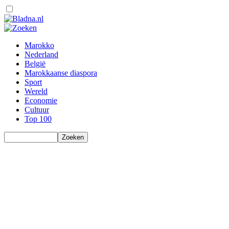
Marokko
Nederland
België
Marokkaanse diaspora
Sport
Wereld
Economie
Cultuur
Top 100