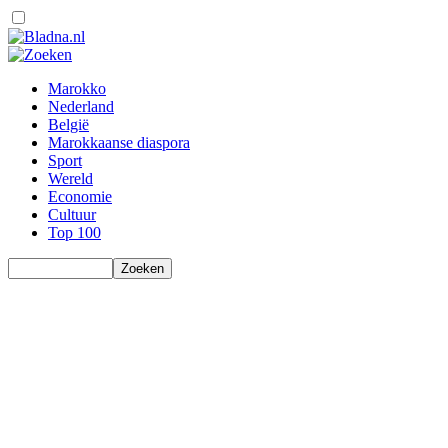
Marokko
Nederland
België
Marokkaanse diaspora
Sport
Wereld
Economie
Cultuur
Top 100