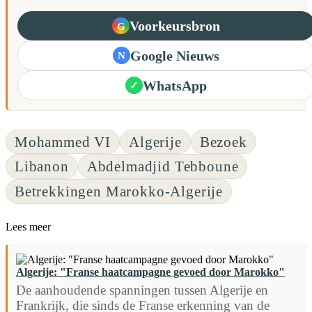
Voorkeursbron
G
Google Nieuws
N
WhatsApp
✓
Mohammed VI
Algerije
Bezoek
Libanon
Abdelmadjid Tebboune
Betrekkingen Marokko-Algerije
Lees meer
Algerije: "Franse haatcampagne gevoed door Marokko"
De aanhoudende spanningen tussen Algerije en
Frankrijk, die sinds de Franse erkenning van de