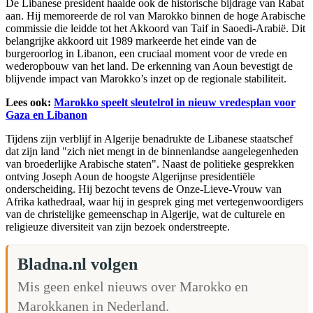
De Libanese president haalde ook de historische bijdrage van Rabat
aan. Hij memoreerde de rol van Marokko binnen de hoge Arabische
commissie die leidde tot het Akkoord van Taif in Saoedi-Arabië. Dit
belangrijke akkoord uit 1989 markeerde het einde van de
burgeroorlog in Libanon, een cruciaal moment voor de vrede en
wederopbouw van het land. De erkenning van Aoun bevestigt de
blijvende impact van Marokko’s inzet op de regionale stabiliteit.
Lees ook:
Marokko speelt sleutelrol in nieuw vredesplan voor
Gaza en Libanon
Tijdens zijn verblijf in Algerije benadrukte de Libanese staatschef
dat zijn land "zich niet mengt in de binnenlandse aangelegenheden
van broederlijke Arabische staten". Naast de politieke gesprekken
ontving Joseph Aoun de hoogste Algerijnse presidentiële
onderscheiding. Hij bezocht tevens de Onze-Lieve-Vrouw van
Afrika kathedraal, waar hij in gesprek ging met vertegenwoordigers
van de christelijke gemeenschap in Algerije, wat de culturele en
religieuze diversiteit van zijn bezoek onderstreepte.
Bladna.nl volgen
Mis geen enkel nieuws over Marokko en
Marokkanen in Nederland.