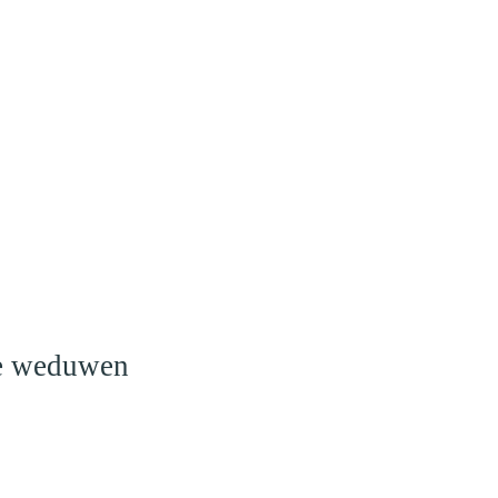
o
le weduwen