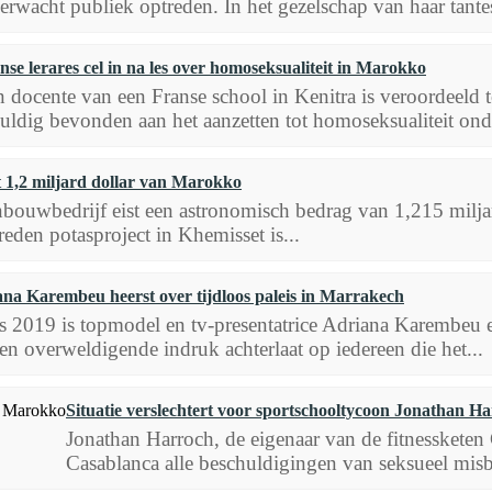
erwacht publiek optreden. In het gezelschap van haar tantes
nse lerares cel in na les over homoseksualiteit in Marokko
 docente van een Franse school in Kenitra is veroordeeld 
uldig bevonden aan het aanzetten tot homoseksualiteit onde
st 1,2 miljard dollar van Marokko
nbouwbedrijf eist een astronomisch bedrag van 1,215 miljar
eden potasproject in Khemisset is...
na Karembeu heerst over tijdloos paleis in Marrakech
s 2019 is topmodel en tv-presentatrice Adriana Karembeu e
een overweldigende indruk achterlaat op iedereen die het...
Situatie verslechtert voor sportschooltycoon Jonathan 
Jonathan Harroch, de eigenaar van de fitnessketen
Casablanca alle beschuldigingen van seksueel misb