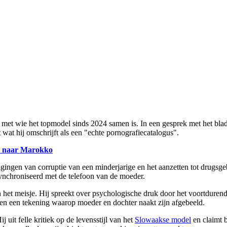
er met wie het topmodel sinds 2024 samen is. In een gesprek met het bla
wat hij omschrijft als een "echte pornografiecatalogus".
ch naar Marokko
ldigingen van corruptie van een minderjarige en het aanzetten tot drugsg
nchroniseerd met de telefoon van de moeder.
n het meisje. Hij spreekt over psychologische druk door het voortduren
 en een tekening waarop moeder en dochter naakt zijn afgebeeld.
uit felle kritiek op de levensstijl van het
Slowaakse model
en claimt 