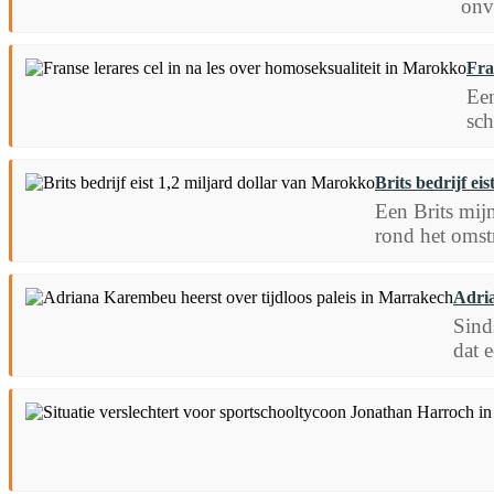
onv
Fra
Een
sch
Brits bedrijf ei
Een Brits mij
rond het omstr
Adria
Sind
dat 