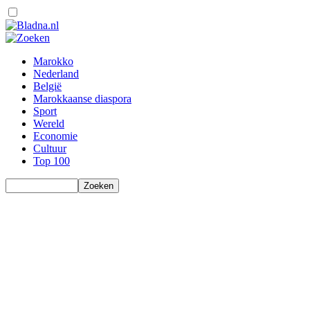
Marokko
Nederland
België
Marokkaanse diaspora
Sport
Wereld
Economie
Cultuur
Top 100