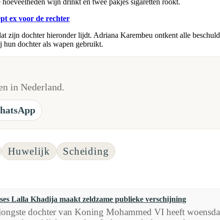
e hoeveelheden wijn drinkt en twee pakjes sigaretten rookt.
t ex voor de rechter
zijn dochter hieronder lijdt. Adriana Karembeu ontkent alle beschuldig
ij hun dochter als wapen gebruikt.
n in Nederland.
hatsApp
Huwelijk
Scheiding
ses Lalla Khadija maakt zeldzame publieke verschijning
jongste dochter van Koning Mohammed VI heeft woensdag 