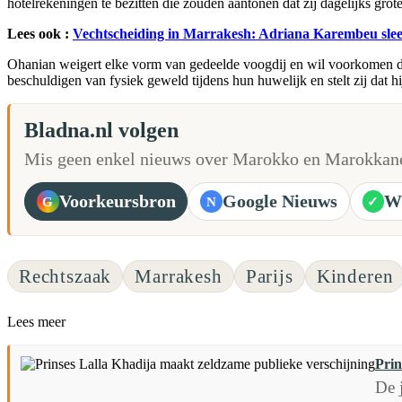
hotelrekeningen te bezitten die zouden aantonen dat zij dagelijks grot
Lees ook :
Vechtscheiding in Marrakesh: Adriana Karembeu sleep
Ohanian weigert elke vorm van gedeelde voogdij en wil voorkomen dat 
beschuldigen van fysiek geweld tijdens hun huwelijk en stelt zij dat h
Bladna.nl volgen
Mis geen enkel nieuws over Marokko en Marokkane
Voorkeursbron
Google Nieuws
W
G
N
✓
Rechtszaak
Marrakesh
Parijs
Kinderen
Lees meer
Prin
De 