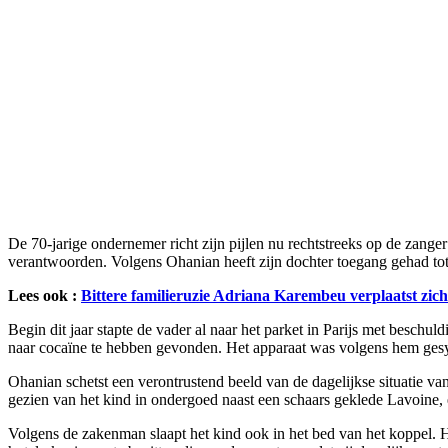
De 70-jarige ondernemer richt zijn pijlen nu rechtstreeks op de zang
verantwoorden. Volgens Ohanian heeft zijn dochter toegang gehad tot 
Lees ook :
Bittere familieruzie Adriana Karembeu verplaatst zi
Begin dit jaar stapte de vader al naar het parket in Parijs met beschu
naar cocaïne te hebben gevonden. Het apparaat was volgens hem gesy
Ohanian schetst een verontrustend beeld van de dagelijkse situatie va
gezien van het kind in ondergoed naast een schaars geklede Lavoine,
Volgens de zakenman slaapt het kind ook in het bed van het koppel. Hij 