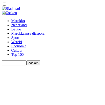
Marokko
Nederland
België
Marokkaanse diaspora
Sport
Wereld
Economie
Cultuur
Top 100