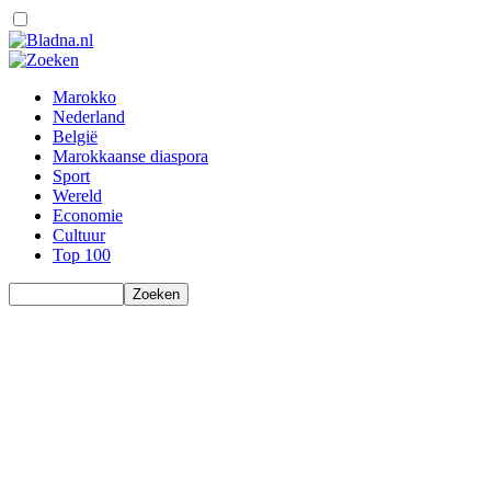
Marokko
Nederland
België
Marokkaanse diaspora
Sport
Wereld
Economie
Cultuur
Top 100