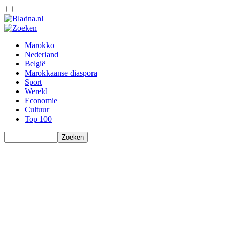
Marokko
Nederland
België
Marokkaanse diaspora
Sport
Wereld
Economie
Cultuur
Top 100