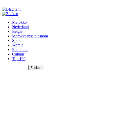
Marokko
Nederland
België
Marokkaanse diaspora
Sport
Wereld
Economie
Cultuur
Top 100