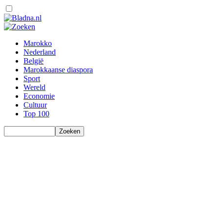
Marokko
Nederland
België
Marokkaanse diaspora
Sport
Wereld
Economie
Cultuur
Top 100