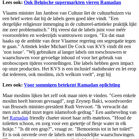
Lees ook:
Ook Belgische supermarkten vieren Ramadan
Vlaams minister Jan Jambon van Cultuur liet de cultuurhuizen via
een brief weten dat hij de labels geen goed idee vindt. "Een
dergelijke religieuze inmenging in de cultureel-artistieke praktijk lijkt
me zeer problematisch." Hij vreest dat de labels juist voor méér
vooroordelen en wederzijds wantrouwen zorgen. "En dat staat
haaks op de ambitie van deze Vlaamse regering om segregatie tegen
te gaan." Artistiek leider Michael De Cock van KVS vindt dit een
’non issue’. "Wij gebruiken al langer labels om toeschouwers te
waarschuwen voor gevoelige inhoud of voor het gebruik van
stroboscopen tijdens voorstellingen. Die labels hebben geen impact
op onze producties. Het KVS is een inclusief stadstheater en let erop
dat iedereen, ook moslims, zich welkom voelt", zegt hij
Lees ook:
Voor sommigen betekent Ramadan oplichting
Maar moslims lijken het zelf ook maar niets te vinden. "Geen enkele
moslim heeft hierom gevraagd", zegt Zeynep Balci, woordvoerder
van Brussels minister-president Rudi Vervoort. "Ik verwacht dat
men zich altijd inzet tegen islamofoob gedrag." Een aanbeveling van
het
Ramadan
friendly charter stoort haar zelfs mateloos. "Houd de
toiletten schoon, en zorg voor een gietertje of flesje water in elk
hokje." "Is dit een grap?", vraagt ze. "Bemoeienis tot in het toilet!"
Er is ook onvrede over de labels met inhoudelijke waarschuwingen.