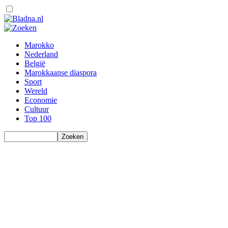
Marokko
Nederland
België
Marokkaanse diaspora
Sport
Wereld
Economie
Cultuur
Top 100