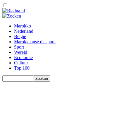
Marokko
Nederland
België
Marokkaanse diaspora
Sport
Wereld
Economie
Cultuur
Top 100