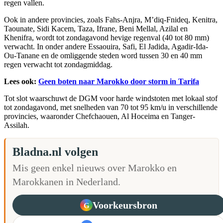
regen vallen.
Ook in andere provincies, zoals Fahs-Anjra, M’diq-Fnideq, Kenitra,
Taounate, Sidi Kacem, Taza, Ifrane, Beni Mellal, Azilal en
Khenifra, wordt tot zondagavond hevige regenval (40 tot 80 mm)
verwacht. In onder andere Essaouira, Safi, El Jadida, Agadir-Ida-
Ou-Tanane en de omliggende steden word tussen 30 en 40 mm
regen verwacht tot zondagmiddag.
Lees ook:
Geen boten naar Marokko door storm in Tarifa
Tot slot waarschuwt de DGM voor harde windstoten met lokaal stof
tot zondagavond, met snelheden van 70 tot 95 km/u in verschillende
provincies, waaronder Chefchaouen, Al Hoceima en Tanger-
Assilah.
Bladna.nl volgen
Mis geen enkel nieuws over Marokko en
Marokkanen in Nederland.
Voorkeursbron
G