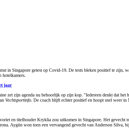
in Singapore getest op Covid-19. De tests bleken positief te zijn, waa
n hotelkamers.
t jaar
ne zet zijn agenda nu behoorlijk op zijn kop. "Iedereen denkt dat het hi
aan
Vechtsportinfo
. De coach blijft echter positief en hoopt snel weer in 
favoriet en titelhouder Kryklia zou uitkomen in Singapore. Het gevecht 
corona. Aygün won toen een vervangend gevecht van Anderson Silva, bij 