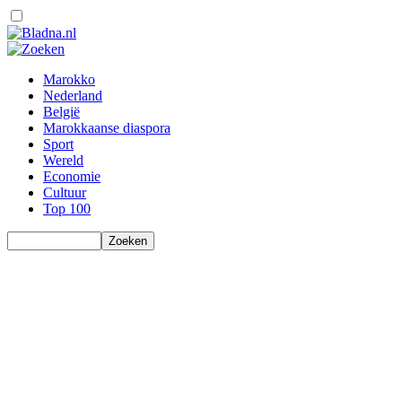
Marokko
Nederland
België
Marokkaanse diaspora
Sport
Wereld
Economie
Cultuur
Top 100