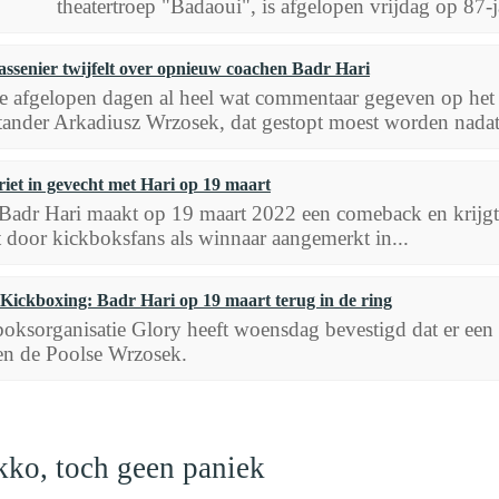
theatertroep "Badaoui", is afgelopen vrijdag op 87-ja
ssenier twijfelt over opnieuw coachen Badr Hari
de afgelopen dagen al heel wat commentaar gegeven op het 
tander Arkadiusz Wrzosek, dat gestopt moest worden nadat
iet in gevecht met Hari op 19 maart
Badr Hari maakt op 19 maart 2022 een comeback en krijgt
t door kickboksfans als winnaar aangemerkt in...
Kickboxing: Badr Hari op 19 maart terug in de ring
oksorganisatie Glory heeft woensdag bevestigd dat er e
en de Poolse Wrzosek.
kko, toch geen paniek