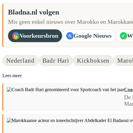
Bladna.nl volgen
Mis geen enkel nieuws over Marokko en Marokkane
Voorkeursbron
Google Nieuws
W
G
N
✓
Nederland
Badr Hari
Kickboksen
Marok
Lees meer
Coac
De 
Mar