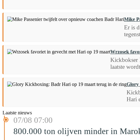
Mike Pa
Er is 
tegens
Wrzosek favor
Kickbokser 
laatste word
Glory 
Kickb
Hari 
Laatste nieuws
07/08 07:00
800.000 ton olijven minder in Maro