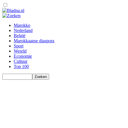
Marokko
Nederland
België
Marokkaanse diaspora
Sport
Wereld
Economie
Cultuur
Top 100