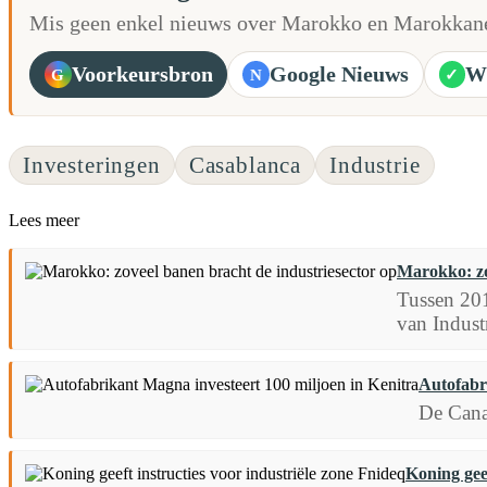
Mis geen enkel nieuws over Marokko en Marokkane
Voorkeursbron
Google Nieuws
W
G
N
✓
Investeringen
Casablanca
Industrie
Lees meer
Marokko: zo
Tussen 201
van Industr
Autofabr
De Cana
Koning geef