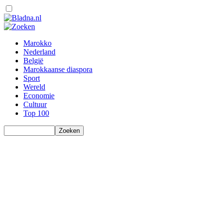
Marokko
Nederland
België
Marokkaanse diaspora
Sport
Wereld
Economie
Cultuur
Top 100