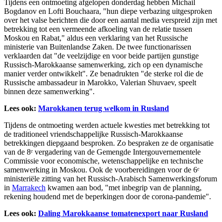
Tijdens een ontmoeting afgelopen donderdag hebben Michail
Bogdanov en Lofti Bouchaara, "hun diepe verbazing uitgesproken
over het valse berichten die door een aantal media verspreid zijn met
betrekking tot een vermeende afkoeling van de relatie tussen
Moskou en Rabat," aldus een verklaring van het Russische
ministerie van Buitenlandse Zaken. De twee functionarissen
verklaarden dat "de veelzijdige en voor beide partijen gunstige
Russisch-Marokkaanse samenwerking, zich op een dynamische
manier verder ontwikkelt". Ze benadrukten "de sterke rol die de
Russische ambassadeur in Marokko, Valerian Shuvaev, speelt
binnen deze samenwerking".
Lees ook:
Marokkanen terug welkom in Rusland
Tijdens de ontmoeting werden actuele kwesties met betrekking tot
de traditioneel vriendschappelijke Russisch-Marokkaanse
betrekkingen diepgaand besproken. Zo bespraken ze de organisatie
van de 8ᵉ vergadering van de Gemengde Intergouvernementele
Commissie voor economische, wetenschappelijke en technische
samenwerking in Moskou. Ook de voorbereidingen voor de 6ᵉ
ministeriële zitting van het Russisch-Arabisch Samenwerkingsforum
in
Marrakech
kwamen aan bod, "met inbegrip van de planning,
rekening houdend met de beperkingen door de corona-pandemie".
Lees ook:
Daling Marokkaanse tomatenexport naar Rusland